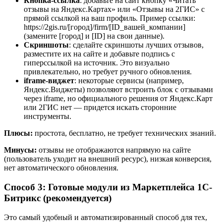
Кнопка-ссылка
: добавьте на сайт кнопку «Читать
отзывы на Яндекс.Картах» или «Отзывы на 2ГИС» с
прямой ссылкой на ваш профиль. Пример ссылки:
https://2gis.ru/[город]/firm/[ID_вашей_компании]
(замените [город] и [ID] на свои данные).
Скриншоты
: сделайте скриншоты лучших отзывов,
разместите их на сайте и добавьте подпись с
гиперссылкой на источник. Это визуально
привлекательно, но требует ручного обновления.
iframe-виджет
: некоторые сервисы (например,
Яндекс.Виджеты) позволяют встроить блок с отзывами
через iframe, но официального решения от Яндекс.Карт
или 2ГИС нет — придется искать сторонние
инструменты.
Плюсы:
простота, бесплатно, не требует технических знаний.
Минусы:
отзывы не отображаются напрямую на сайте
(пользователь уходит на внешний ресурс), низкая конверсия,
нет автоматического обновления.
Способ 3: Готовые модули из Маркетплейса 1С-
Битрикс (рекомендуется)
Это самый удобный и автоматизированный способ для тех,