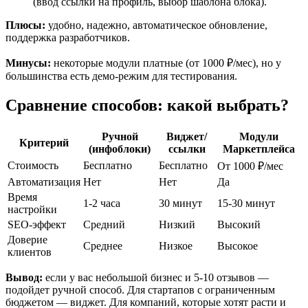
(ввод ссылки на профиль, выбор шаблона блока).
Плюсы:
удобно, надежно, автоматическое обновление,
поддержка разработчиков.
Минусы:
некоторые модули платные (от 1000 ₽/мес), но у
большинства есть демо-режим для тестирования.
Сравнение способов: какой выбрать?
Ручной
Виджет/
Модули
Критерий
(инфоблоки)
ссылки
Маркетплейса
Стоимость
Бесплатно
Бесплатно
От 1000 ₽/мес
Автоматизация
Нет
Нет
Да
Время
1-2 часа
30 минут
15-30 минут
настройки
SEO-эффект
Средний
Низкий
Высокий
Доверие
Среднее
Низкое
Высокое
клиентов
Вывод:
если у вас небольшой бизнес и 5-10 отзывов —
подойдет ручной способ. Для стартапов с ограниченным
бюджетом — виджет. Для компаний, которые хотят расти и