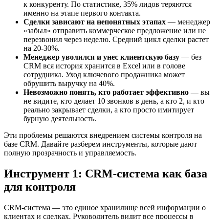
к конкуренту. По статистике, 35% лидов теряются
именно на этапе первого контакта.
Сделки зависают на непонятных этапах
— менеджер
«забыл» отправить коммерческое предложение или не
перезвонил через неделю. Средний цикл сделки растет
на 20-30%.
Менеджер уволился и унес клиентскую базу
— без
CRM вся история хранится в Excel или в голове
сотрудника. Уход ключевого продажника может
обрушить выручку на 40%.
Невозможно понять, кто работает эффективно
— вы
не видите, кто делает 10 звонков в день, а кто 2, и кто
реально закрывает сделки, а кто просто имитирует
бурную деятельность.
Эти проблемы решаются внедрением системы контроля на
базе CRM. Давайте разберем инструменты, которые дают
полную прозрачность и управляемость.
Инструмент 1: CRM-система как база
для контроля
CRM-система — это единое хранилище всей информации о
клиентах и сделках. Руководитель видит все процессы в