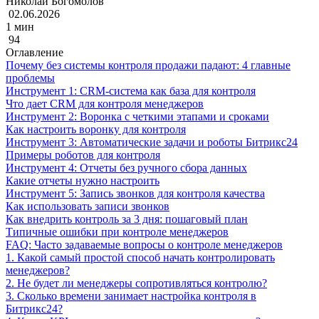
Николай Богомолов
02.06.2026
1 мин
94
Оглавление
Почему без системы контроля продажи падают: 4 главные
проблемы
Инструмент 1: CRM-система как база для контроля
Что дает CRM для контроля менеджеров
Инструмент 2: Воронка с четкими этапами и сроками
Как настроить воронку для контроля
Инструмент 3: Автоматические задачи и роботы Битрикс24
Примеры роботов для контроля
Инструмент 4: Отчеты без ручного сбора данных
Какие отчеты нужно настроить
Инструмент 5: Запись звонков для контроля качества
Как использовать записи звонков
Как внедрить контроль за 3 дня: пошаговый план
Типичные ошибки при контроле менеджеров
FAQ: Часто задаваемые вопросы о контроле менеджеров
1. Какой самый простой способ начать контролировать
менеджеров?
2. Не будет ли менеджеры сопротивляться контролю?
3. Сколько времени занимает настройка контроля в
Битрикс24?